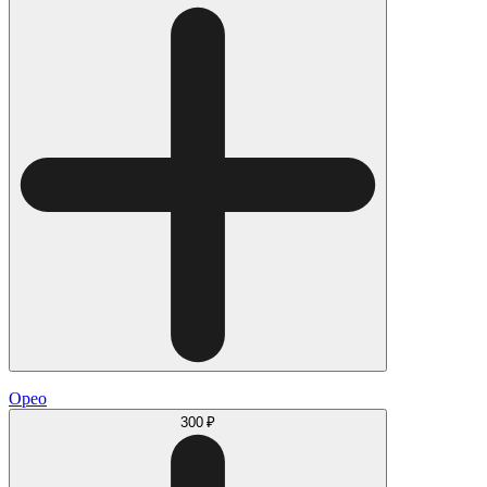
Орео
300 ₽