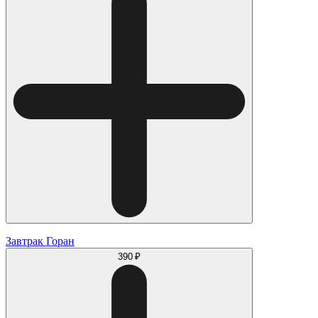
Завтрак Горан
390 ₽