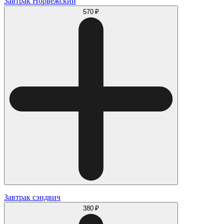
Завтрак Норвежский
570 ₽
Завтрак сэндвич
380 ₽